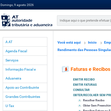
Domingo, 9 agosto 2026
A AT
Você está aqui
Início
Emp
Rendimento das Pessoas Singula
Agenda Fiscal
Serviços
Faturas e Recibos
Informação Fiscal e
Aduaneira
EMITIR RECIBO
EMITIR FATURAS
Apoio ao Contribuinte
CONSULTAR
OBTER/RECOLHER SEM PR
Grandes Contribuintes
Recolher Recibo
U-Tax
Obter Sem Preenchi
Recolher Fatura ou F