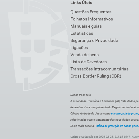
Links Úteis
Questões Frequentes
Folhetos Informativos
Manuais e guias
Estatísticas
Segurança e Privacidade
Ligações
Venda de bens
Lista de Devedores
Transações Intracomunitárias
Cross-Border Ruling (CBR)
Dados Pessoais
A Autoridade Tributária e Aduaneira (AT) trata dados p
dezembro. Para cumprimento do Regulamento Geral sob
Oliveira Andrade de Jesus como
encarregada da prote
relacionadas com o tratamento dos seus dados pessoai
Saiba mais sobre a
Política de proteção de dados pess
Última atualização em 2026-02-25 | 3.3.15-6041 | Autor