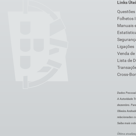
Links Úte
Questões
Folhetos 
Manuais e
Estatístic
Segurança
Ligações
Venda de
Lista de 
Transaçõe
Cross-Bor
Dados Pessoai
A Autoridade Tr
dezembro. Para
Oliveira Andra
relacionadas c
Saiba mais sob
Última atualiza