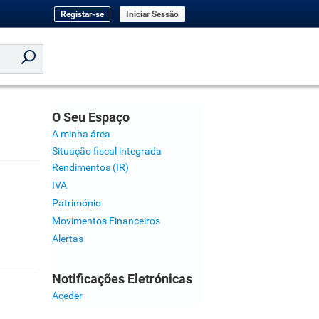
Registar-se
Iniciar Sessão
O Seu Espaço
A minha área
Situação fiscal integrada
Rendimentos (IR)
IVA
Património
Movimentos Financeiros
Alertas
Notificações Eletrónicas
Aceder