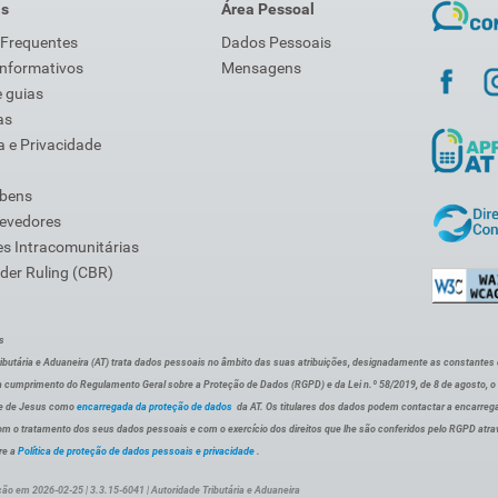
is
Área Pessoal
 Frequentes
Dados Pessoais
Informativos
Mensagens
 guias
as
 e Privacidade
 bens
Devedores
s Intracomunitárias
der Ruling (CBR)
s
ibutária e Aduaneira (AT) trata dados pessoais no âmbito das suas atribuições, designadamente as constantes do 
 cumprimento do Regulamento Geral sobre a Proteção de Dados (RGPD) e da Lei n.º 58/2019, de 8 de agosto, 
de de Jesus como
encarregada da proteção de dados
da AT. Os titulares dos dados podem contactar a encarreg
om o tratamento dos seus dados pessoais e com o exercício dos direitos que lhe são conferidos pelo RGPD atra
re a
Política de proteção de dados pessoais e privacidade
.
ção em 2026-02-25 | 3.3.15-6041 | Autoridade Tributária e Aduaneira