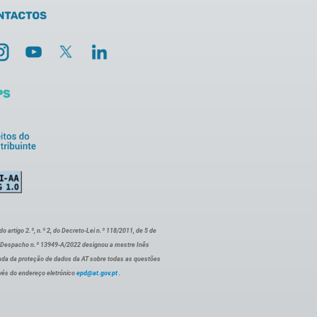
artigo 2.º, n.º 2, do Decreto-Lei n.º 118/2011, de 5 de
o Despacho n.º 13949-A/2022 designou a mestre Inês
ada da proteção de dados da AT sobre todas as questões
vés do endereço eletrónico
epd@at.gov.pt
.