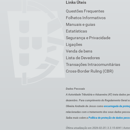
Links Úteis
Questões Frequentes
Folhetos Informativos
Manuais e guias
Estatísticas
Segurança e Privacidade
Ligações
Venda de bens
Lista de Devedores
Transações Intracomunitárias
Cross-Border Ruling (CBR)
Dados Pessoais
A Autoridade Tributária e Aduaneira (AT) trata dados p
dezembro. Para cumprimento do Regulamento Geral sob
Oliveira Andrade de Jesus como
encarregada da prote
relacionadas com o tratamento dos seus dados pessoai
Saiba mais sobre a
Política de proteção de dados pess
Última atualização em 2026-02-25 | 3.3.15-6041 | Autor