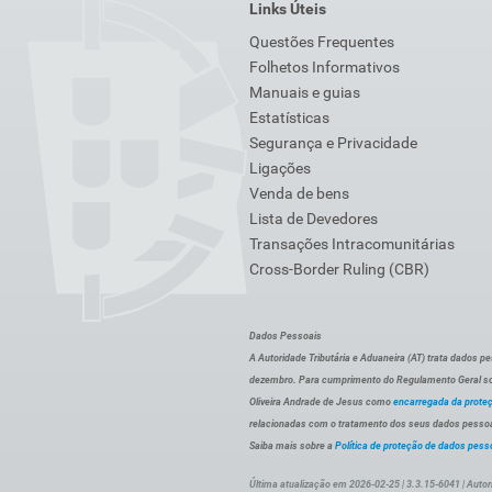
Links Úteis
Questões Frequentes
Folhetos Informativos
Manuais e guias
Estatísticas
Segurança e Privacidade
Ligações
Venda de bens
Lista de Devedores
Transações Intracomunitárias
Cross-Border Ruling (CBR)
Dados Pessoais
A Autoridade Tributária e Aduaneira (AT) trata dados p
dezembro. Para cumprimento do Regulamento Geral sob
Oliveira Andrade de Jesus como
encarregada da prote
relacionadas com o tratamento dos seus dados pessoai
Saiba mais sobre a
Política de proteção de dados pess
Última atualização em 2026-02-25 | 3.3.15-6041 | Autor