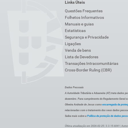
Links Úteis
Questões Frequentes
Folhetos Informativos
Manuais e guias
Estatísticas
Segurança e Privacidade
Ligações
Venda de bens
Lista de Devedores
Transações Intracomunitárias
Cross-Border Ruling (CBR)
Dados Pessoais
A Autoridade Tributária e Aduaneira (AT) trata dados p
dezembro. Para cumprimento do Regulamento Geral sob
Oliveira Andrade de Jesus como
encarregada da prote
relacionadas com o tratamento dos seus dados pessoai
Saiba mais sobre a
Política de proteção de dados pess
Última atualização em 2026-02-25 | 3.3.15-6041 | Autor