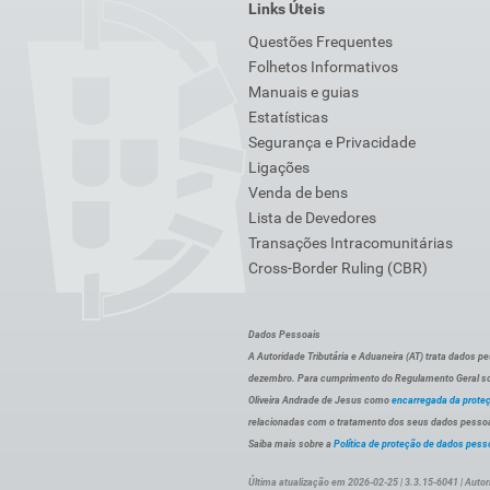
Links Úteis
Questões Frequentes
Folhetos Informativos
Manuais e guias
Estatísticas
Segurança e Privacidade
Ligações
Venda de bens
Lista de Devedores
Transações Intracomunitárias
Cross-Border Ruling (CBR)
Dados Pessoais
A Autoridade Tributária e Aduaneira (AT) trata dados p
dezembro. Para cumprimento do Regulamento Geral sob
Oliveira Andrade de Jesus como
encarregada da prote
relacionadas com o tratamento dos seus dados pessoai
Saiba mais sobre a
Política de proteção de dados pess
Última atualização em 2026-02-25 | 3.3.15-6041 | Autor