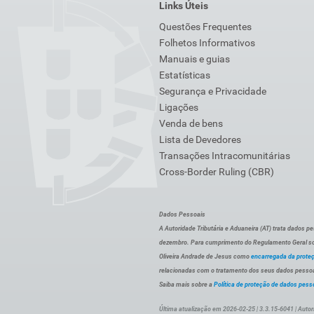
Links Úteis
Questões Frequentes
Folhetos Informativos
Manuais e guias
Estatísticas
Segurança e Privacidade
Ligações
Venda de bens
Lista de Devedores
Transações Intracomunitárias
Cross-Border Ruling (CBR)
Dados Pessoais
A Autoridade Tributária e Aduaneira (AT) trata dados p
dezembro. Para cumprimento do Regulamento Geral sob
Oliveira Andrade de Jesus como
encarregada da prote
relacionadas com o tratamento dos seus dados pessoai
Saiba mais sobre a
Política de proteção de dados pess
Última atualização em 2026-02-25 | 3.3.15-6041 | Autor