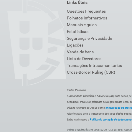
Links Úteis
Questões Frequentes
Folhetos Informativos
Manuais e guias
Estatísticas
Segurança e Privacidade
Ligações
Venda de bens
Lista de Devedores
Transações Intracomunitárias
Cross-Border Ruling (CBR)
Dados Pessoais
A Autoridade Tributária e Aduaneira (AT) trata dados p
dezembro. Para cumprimento do Regulamento Geral sob
Oliveira Andrade de Jesus como
encarregada da prote
relacionadas com o tratamento dos seus dados pessoai
Saiba mais sobre a
Política de proteção de dados pess
Última atualização em 2026-02-25 | 3.3.15-6041 | Autor