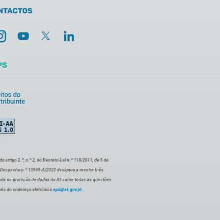
artigo 2.º, n.º 2, do Decreto-Lei n.º 118/2011, de 5 de
o Despacho n.º 13949-A/2022 designou a mestre Inês
ada da proteção de dados da AT sobre todas as questões
vés do endereço eletrónico
epd@at.gov.pt
.