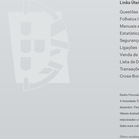
Links Úte
Questões
Folhetos 
Manuais e
Estatístic
Segurança
Ligações
Venda de
Lista de 
Transaçõe
Cross-Bor
Dados Pessoai
A Autoridade Tr
dezembro. Para
Oliveira Andra
relacionadas c
Saiba mais sob
Última atualiza