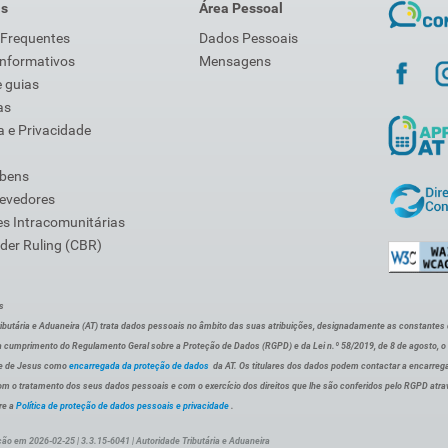
is
Área Pessoal
 Frequentes
Dados Pessoais
Informativos
Mensagens
 guias
as
 e Privacidade
 bens
Devedores
s Intracomunitárias
der Ruling (CBR)
s
ibutária e Aduaneira (AT) trata dados pessoais no âmbito das suas atribuições, designadamente as constantes do 
 cumprimento do Regulamento Geral sobre a Proteção de Dados (RGPD) e da Lei n.º 58/2019, de 8 de agosto, 
de de Jesus como
encarregada da proteção de dados
da AT. Os titulares dos dados podem contactar a encarreg
om o tratamento dos seus dados pessoais e com o exercício dos direitos que lhe são conferidos pelo RGPD atra
re a
Política de proteção de dados pessoais e privacidade
.
ção em 2026-02-25 | 3.3.15-6041 | Autoridade Tributária e Aduaneira