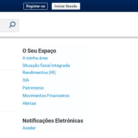
Registar-se
Iniciar Sessão
O Seu Espaço
A minha área
Situação fiscal integrada
Rendimentos (IR)
IVA
Património
Movimentos Financeiros
Alertas
Notificações Eletrónicas
Aceder