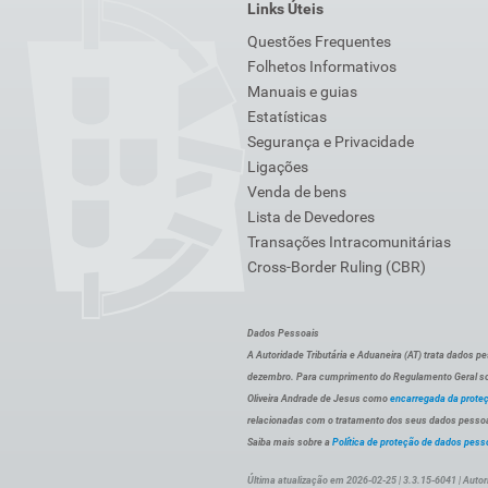
Links Úteis
Questões Frequentes
Folhetos Informativos
Manuais e guias
Estatísticas
Segurança e Privacidade
Ligações
Venda de bens
Lista de Devedores
Transações Intracomunitárias
Cross-Border Ruling (CBR)
Dados Pessoais
A Autoridade Tributária e Aduaneira (AT) trata dados p
dezembro. Para cumprimento do Regulamento Geral sob
Oliveira Andrade de Jesus como
encarregada da prote
relacionadas com o tratamento dos seus dados pessoai
Saiba mais sobre a
Política de proteção de dados pess
Última atualização em 2026-02-25 | 3.3.15-6041 | Autor