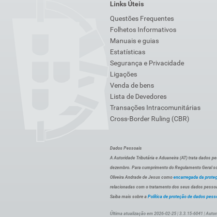
Links Úteis
Questões Frequentes
Folhetos Informativos
Manuais e guias
Estatísticas
Segurança e Privacidade
Ligações
Venda de bens
Lista de Devedores
Transações Intracomunitárias
Cross-Border Ruling (CBR)
Dados Pessoais
A Autoridade Tributária e Aduaneira (AT) trata dados p
dezembro. Para cumprimento do Regulamento Geral sob
Oliveira Andrade de Jesus como
encarregada da prote
relacionadas com o tratamento dos seus dados pessoai
Saiba mais sobre a
Política de proteção de dados pess
Última atualização em 2026-02-25 | 3.3.15-6041 | Autor