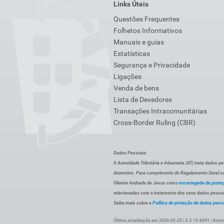
Links Úteis
Questões Frequentes
Folhetos Informativos
Manuais e guias
Estatísticas
Segurança e Privacidade
Ligações
Venda de bens
Lista de Devedores
Transações Intracomunitárias
Cross-Border Ruling (CBR)
Dados Pessoais
A Autoridade Tributária e Aduaneira (AT) trata dados p
dezembro. Para cumprimento do Regulamento Geral sob
Oliveira Andrade de Jesus como
encarregada da prote
relacionadas com o tratamento dos seus dados pessoai
Saiba mais sobre a
Política de proteção de dados pess
Última atualização em 2026-02-25 | 3.3.15-6041 | Autor