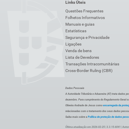
Links Úteis
Questões Frequentes
Folhetos Informativos
Manuais e guias
Estatísticas
Segurança e Privacidade
Ligações
Venda de bens
Lista de Devedores
Transações Intracomunitárias
Cross-Border Ruling (CBR)
Dados Pessoais
A Autoridade Tributária e Aduaneira (AT) trata dados p
dezembro. Para cumprimento do Regulamento Geral sob
Oliveira Andrade de Jesus como
encarregada da prote
relacionadas com o tratamento dos seus dados pessoai
Saiba mais sobre a
Política de proteção de dados pess
Última atualização em 2026-02-25 | 3.3.15-6041 | Autor