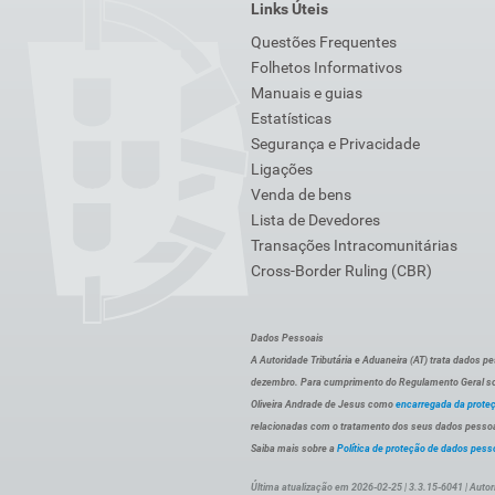
Links Úteis
Questões Frequentes
Folhetos Informativos
Manuais e guias
Estatísticas
Segurança e Privacidade
Ligações
Venda de bens
Lista de Devedores
Transações Intracomunitárias
Cross-Border Ruling (CBR)
Dados Pessoais
A Autoridade Tributária e Aduaneira (AT) trata dados p
dezembro. Para cumprimento do Regulamento Geral sob
Oliveira Andrade de Jesus como
encarregada da prote
relacionadas com o tratamento dos seus dados pessoai
Saiba mais sobre a
Política de proteção de dados pess
Última atualização em 2026-02-25 | 3.3.15-6041 | Autor