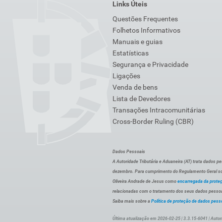
Links Úteis
Questões Frequentes
Folhetos Informativos
Manuais e guias
Estatísticas
Segurança e Privacidade
Ligações
Venda de bens
Lista de Devedores
Transações Intracomunitárias
Cross-Border Ruling (CBR)
Dados Pessoais
A Autoridade Tributária e Aduaneira (AT) trata dados p
dezembro. Para cumprimento do Regulamento Geral sob
Oliveira Andrade de Jesus como
encarregada da prote
relacionadas com o tratamento dos seus dados pessoai
Saiba mais sobre a
Política de proteção de dados pess
Última atualização em 2026-02-25 | 3.3.15-6041 | Autor