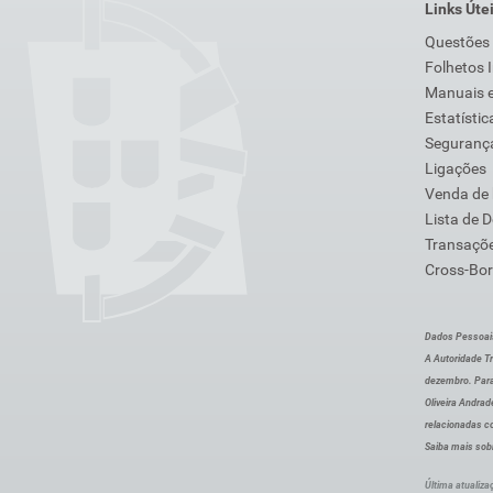
Links Úte
Questões
Folhetos 
Manuais e
Estatístic
Segurança
Ligações
Venda de
Lista de 
Transaçõe
Cross-Bor
Dados Pessoai
A Autoridade Tr
dezembro. Para
Oliveira Andra
relacionadas c
Saiba mais sob
Última atualiza