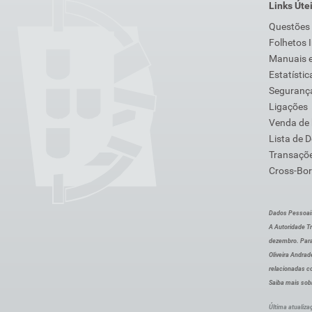
Links Úte
Questões
Folhetos 
Manuais e
Estatístic
Segurança
Ligações
Venda de
Lista de 
Transaçõe
Cross-Bor
Dados Pessoai
A Autoridade Tr
dezembro. Para
Oliveira Andra
relacionadas c
Saiba mais sob
Última atualiza