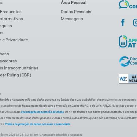
is
Área Pessoal
 Frequentes
Dados Pessoais
Informativos
Mensagens
 guias
as
 e Privacidade
 bens
Devedores
s Intracomunitárias
der Ruling (CBR)
s
ibutária e Aduaneira (AT) trata dados pessoais no âmbito das suas atribuições, designadamente as constantes do 
 cumprimento do Regulamento Geral sobre a Proteção de Dados (RGPD) e da Lei n.º 58/2019, de 8 de agosto, 
de de Jesus como
encarregada da proteção de dados
da AT. Os titulares dos dados podem contactar a encarreg
om o tratamento dos seus dados pessoais e com o exercício dos direitos que lhe são conferidos pelo RGPD atra
re a
Política de proteção de dados pessoais e privacidade
.
ção em 2026-02-25 | 3.3.15-6041 | Autoridade Tributária e Aduaneira