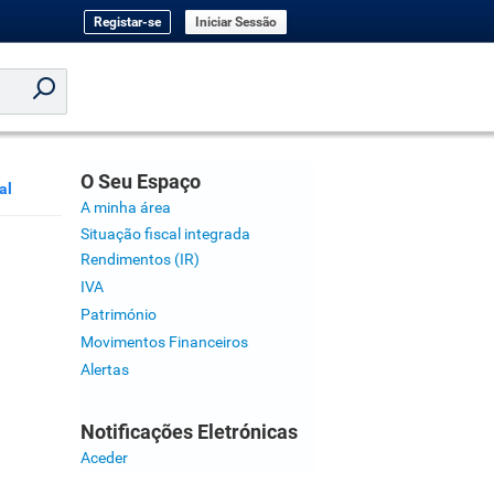
Registar-se
Iniciar Sessão
O Seu Espaço
al
A minha área
Situação fiscal integrada
Rendimentos (IR)
IVA
Património
Movimentos Financeiros
Alertas
Notificações Eletrónicas
Aceder