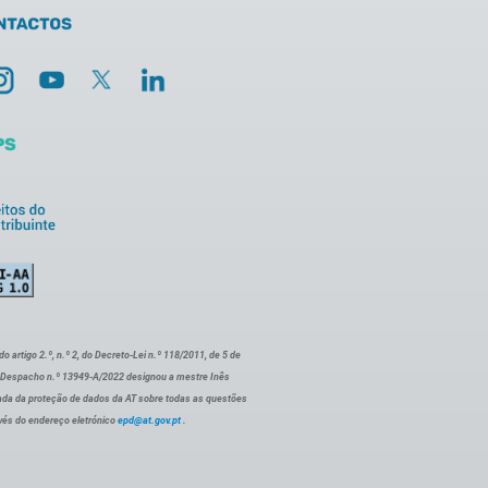
artigo 2.º, n.º 2, do Decreto-Lei n.º 118/2011, de 5 de
o Despacho n.º 13949-A/2022 designou a mestre Inês
ada da proteção de dados da AT sobre todas as questões
vés do endereço eletrónico
epd@at.gov.pt
.