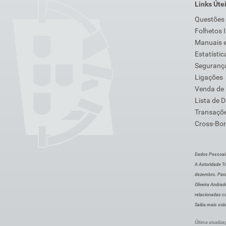
Links Úte
Questões
Folhetos 
Manuais e
Estatístic
Segurança
Ligações
Venda de
Lista de 
Transaçõe
Cross-Bor
Dados Pessoai
A Autoridade Tr
dezembro. Para
Oliveira Andra
relacionadas c
Saiba mais sob
Última atualiza