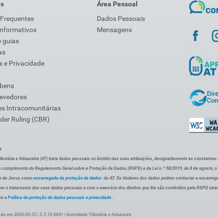
is
Área Pessoal
 Frequentes
Dados Pessoais
Informativos
Mensagens
 guias
as
 e Privacidade
 bens
Devedores
s Intracomunitárias
der Ruling (CBR)
s
ibutária e Aduaneira (AT) trata dados pessoais no âmbito das suas atribuições, designadamente as constantes do 
 cumprimento do Regulamento Geral sobre a Proteção de Dados (RGPD) e da Lei n.º 58/2019, de 8 de agosto, 
de de Jesus como
encarregada da proteção de dados
da AT. Os titulares dos dados podem contactar a encarreg
om o tratamento dos seus dados pessoais e com o exercício dos direitos que lhe são conferidos pelo RGPD atra
re a
Política de proteção de dados pessoais e privacidade
.
ção em 2026-02-25 | 3.3.15-6041 | Autoridade Tributária e Aduaneira