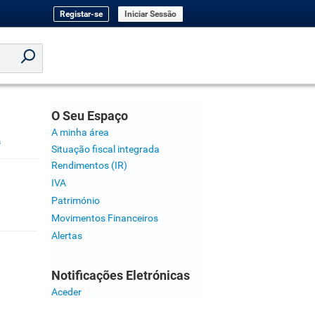
Registar-se
Iniciar Sessão
O Seu Espaço
A minha área
s
Situação fiscal integrada
Rendimentos (IR)
IVA
Património
Movimentos Financeiros
Alertas
Notificações Eletrónicas
Aceder