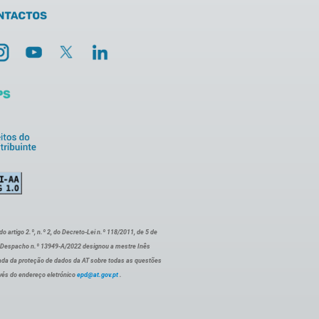
artigo 2.º, n.º 2, do Decreto-Lei n.º 118/2011, de 5 de
o Despacho n.º 13949-A/2022 designou a mestre Inês
ada da proteção de dados da AT sobre todas as questões
vés do endereço eletrónico
epd@at.gov.pt
.