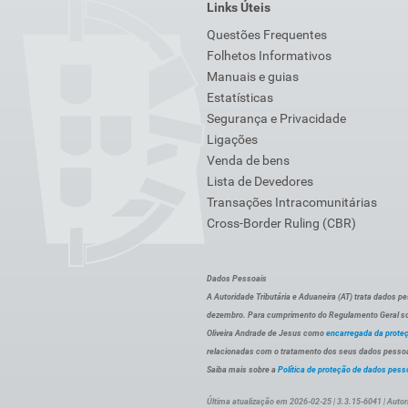
Links Úteis
Questões Frequentes
Folhetos Informativos
Manuais e guias
Estatísticas
Segurança e Privacidade
Ligações
Venda de bens
Lista de Devedores
Transações Intracomunitárias
Cross-Border Ruling (CBR)
Dados Pessoais
A Autoridade Tributária e Aduaneira (AT) trata dados p
dezembro. Para cumprimento do Regulamento Geral sob
Oliveira Andrade de Jesus como
encarregada da prote
relacionadas com o tratamento dos seus dados pessoai
Saiba mais sobre a
Política de proteção de dados pess
Última atualização em 2026-02-25 | 3.3.15-6041 | Autor