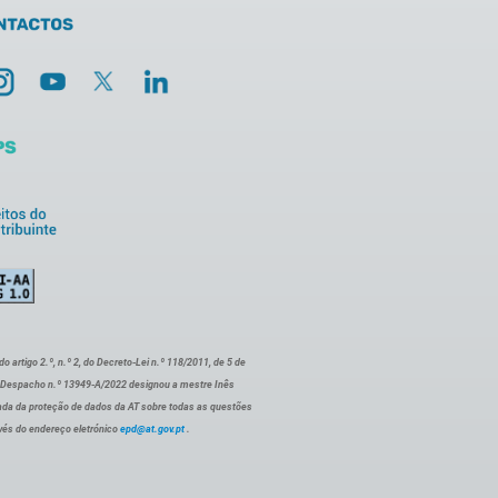
artigo 2.º, n.º 2, do Decreto-Lei n.º 118/2011, de 5 de
o Despacho n.º 13949-A/2022 designou a mestre Inês
ada da proteção de dados da AT sobre todas as questões
vés do endereço eletrónico
epd@at.gov.pt
.