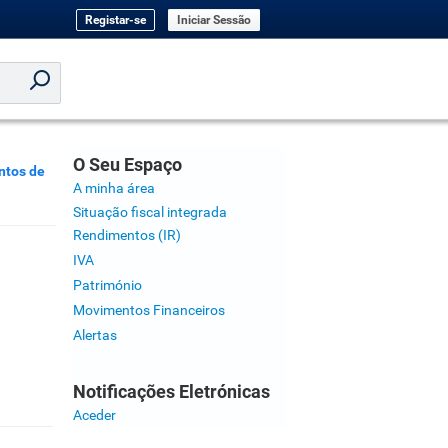
Registar-se
Iniciar Sessão
O Seu Espaço
tos de
A minha área
Situação fiscal integrada
Rendimentos (IR)
IVA
Património
Movimentos Financeiros
Alertas
Notificações Eletrónicas
Aceder