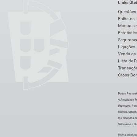
Links Úte
Questões
Folhetos 
Manuais e
Estatístic
Segurança
Ligações
Venda de
Lista de 
Transaçõe
Cross-Bor
Dados Pessoai
A Autoridade Tr
dezembro. Para
Oliveira Andra
relacionadas c
Saiba mais sob
Última atualiza