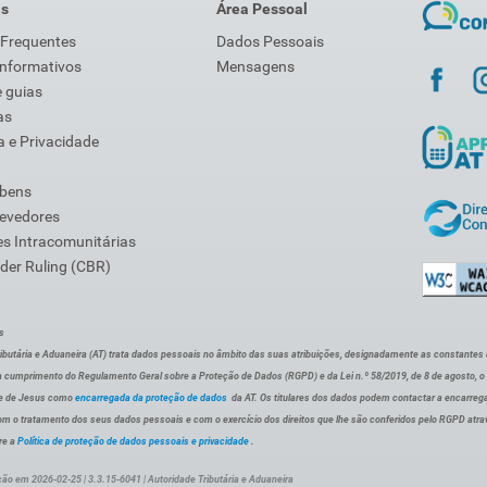
is
Área Pessoal
 Frequentes
Dados Pessoais
Informativos
Mensagens
 guias
as
 e Privacidade
 bens
Devedores
s Intracomunitárias
der Ruling (CBR)
s
ibutária e Aduaneira (AT) trata dados pessoais no âmbito das suas atribuições, designadamente as constantes do 
 cumprimento do Regulamento Geral sobre a Proteção de Dados (RGPD) e da Lei n.º 58/2019, de 8 de agosto, 
de de Jesus como
encarregada da proteção de dados
da AT. Os titulares dos dados podem contactar a encarreg
om o tratamento dos seus dados pessoais e com o exercício dos direitos que lhe são conferidos pelo RGPD atra
re a
Política de proteção de dados pessoais e privacidade
.
ção em 2026-02-25 | 3.3.15-6041 | Autoridade Tributária e Aduaneira