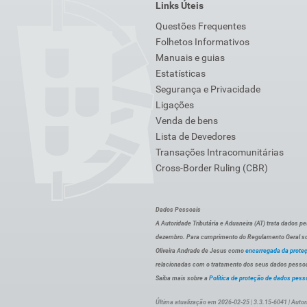
Links Úteis
Questões Frequentes
Folhetos Informativos
Manuais e guias
Estatísticas
Segurança e Privacidade
Ligações
Venda de bens
Lista de Devedores
Transações Intracomunitárias
Cross-Border Ruling (CBR)
Dados Pessoais
A Autoridade Tributária e Aduaneira (AT) trata dados p
dezembro. Para cumprimento do Regulamento Geral sob
Oliveira Andrade de Jesus como
encarregada da prote
relacionadas com o tratamento dos seus dados pessoai
Saiba mais sobre a
Política de proteção de dados pess
Última atualização em 2026-02-25 | 3.3.15-6041 | Autor