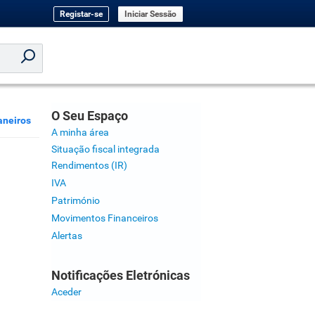
Registar-se
Iniciar Sessão
O Seu Espaço
aneiros
A minha área
Situação fiscal integrada
Rendimentos (IR)
IVA
Património
Movimentos Financeiros
Alertas
Notificações Eletrónicas
Aceder