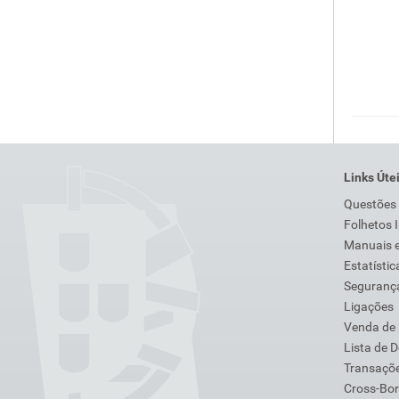
Links Úte
Questões
Folhetos 
Manuais e
Estatístic
Segurança
Ligações
Venda de
Lista de 
Transaçõe
Cross-Bor