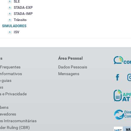
SLE
STADA-EXP
STADA-IMP
Trânsito
SIMULADORES
ISV
is
Área Pessoal
 Frequentes
Dados Pessoais
Informativos
Mensagens
 guias
as
 e Privacidade
 bens
Devedores
s Intracomunitárias
der Ruling (CBR)