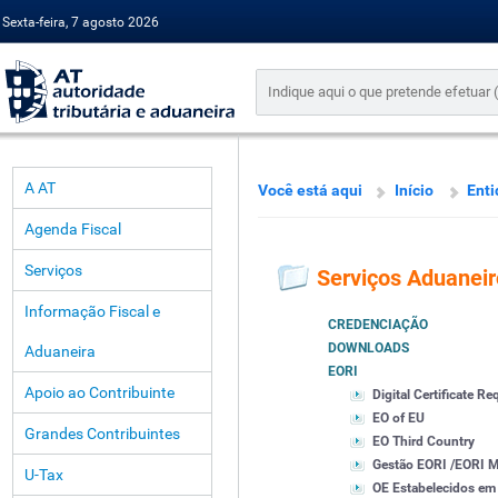
Sexta-feira, 7 agosto 2026
A AT
Você está aqui
Início
Enti
Agenda Fiscal
Serviços
Serviços Aduaneir
Informação Fiscal e
CREDENCIAÇÃO
DOWNLOADS
Aduaneira
EORI
Apoio ao Contribuinte
Digital Certificate R
EO of EU
Grandes Contribuintes
EO Third Country
Gestão EORI /EORI
U-Tax
OE Estabelecidos em