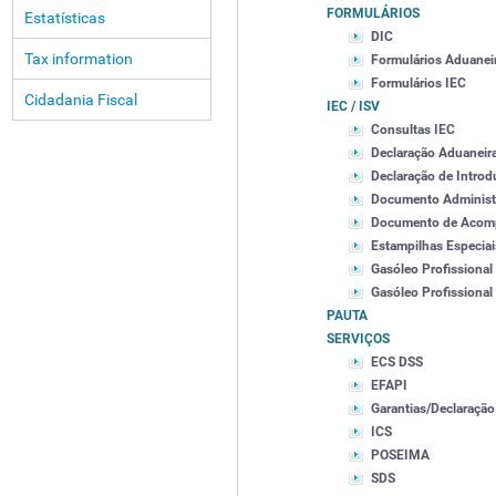
FORMULÁRIOS
Estatísticas
DIC
Tax information
Formulários Aduanei
Formulários IEC
Cidadania Fiscal
IEC / ISV
Consultas IEC
Declaração Aduaneir
Declaração de Intro
Documento Administ
Documento de Acomp
Estampilhas Especiai
Gasóleo Profissional
Gasóleo Profissional
PAUTA
SERVIÇOS
ECS DSS
EFAPI
Garantias/Declaração
ICS
POSEIMA
SDS