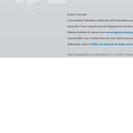
Dados Pessoais
A Autoridade Tributária e Aduaneira (AT) trata dados p
dezembro. Para cumprimento do Regulamento Geral sob
Oliveira Andrade de Jesus como
encarregada da prote
relacionadas com o tratamento dos seus dados pessoai
Saiba mais sobre a
Política de proteção de dados pess
Última atualização em 2026-02-25 | 3.3.15-6041 | Autor