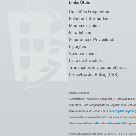
Links Úteis
Questões Frequentes
Folhetos Informativos
Manuais e guias
Estatísticas
Segurança e Privacidade
Ligações
Venda de bens
Lista de Devedores
Transações Intracomunitárias
Cross-Border Ruling (CBR)
Dados Pessoais
A Autoridade Tributária e Aduaneira (AT) trata dados p
dezembro. Para cumprimento do Regulamento Geral sob
Oliveira Andrade de Jesus como
encarregada da prote
relacionadas com o tratamento dos seus dados pessoai
Saiba mais sobre a
Política de proteção de dados pess
Última atualização em 2026-02-25 | 3.3.15-6041 | Autor