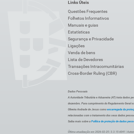
Links Úteis
Questões Frequentes
Folhetos Informativos
Manuais e guias
Estatísticas
Segurança e Privacidade
Ligações
Venda de bens
Lista de Devedores
Transações Intracomunitárias
Cross-Border Ruling (CBR)
Dados Pessoais
A Autoridade Tributária e Aduaneira (AT) trata dados p
dezembro. Para cumprimento do Regulamento Geral sob
Oliveira Andrade de Jesus como
encarregada da prote
relacionadas com o tratamento dos seus dados pessoai
Saiba mais sobre a
Política de proteção de dados pess
Última atualização em 2026-02-25 | 3.3.15-6041 | Autor