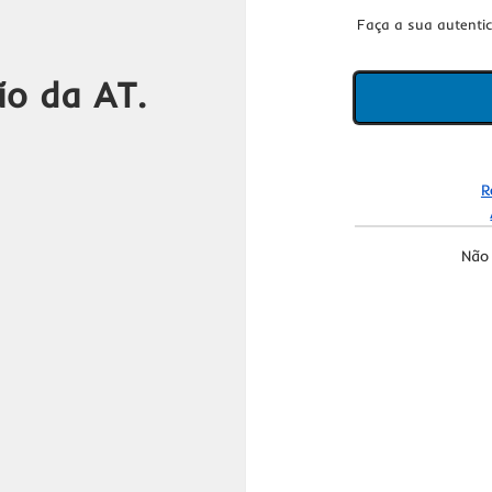
Faça a sua autenti
ão da AT.
R
Não