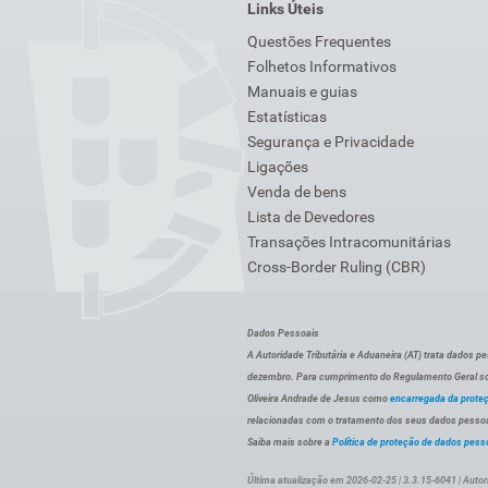
Links Úteis
Questões Frequentes
Folhetos Informativos
Manuais e guias
Estatísticas
Segurança e Privacidade
Ligações
Venda de bens
Lista de Devedores
Transações Intracomunitárias
Cross-Border Ruling (CBR)
Dados Pessoais
A Autoridade Tributária e Aduaneira (AT) trata dados p
dezembro. Para cumprimento do Regulamento Geral sob
Oliveira Andrade de Jesus como
encarregada da prote
relacionadas com o tratamento dos seus dados pessoai
Saiba mais sobre a
Política de proteção de dados pess
Última atualização em 2026-02-25 | 3.3.15-6041 | Autor