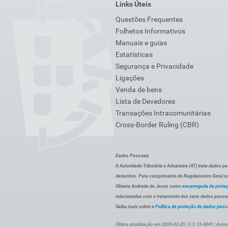
Links Úteis
Questões Frequentes
Folhetos Informativos
Manuais e guias
Estatísticas
Segurança e Privacidade
Ligações
Venda de bens
Lista de Devedores
Transações Intracomunitárias
Cross-Border Ruling (CBR)
Dados Pessoais
A Autoridade Tributária e Aduaneira (AT) trata dados p
dezembro. Para cumprimento do Regulamento Geral sob
Oliveira Andrade de Jesus como
encarregada da prote
relacionadas com o tratamento dos seus dados pessoai
Saiba mais sobre a
Política de proteção de dados pess
Última atualização em 2026-02-25 | 3.3.15-6041 | Autor