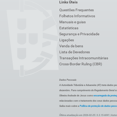
Links Úteis
Questões Frequentes
Folhetos Informativos
Manuais e guias
Estatísticas
Segurança e Privacidade
Ligações
Venda de bens
Lista de Devedores
Transações Intracomunitárias
Cross-Border Ruling (CBR)
Dados Pessoais
A Autoridade Tributária e Aduaneira (AT) trata dados p
dezembro. Para cumprimento do Regulamento Geral sob
Oliveira Andrade de Jesus como
encarregada da prote
relacionadas com o tratamento dos seus dados pessoai
Saiba mais sobre a
Política de proteção de dados pess
Última atualização em 2026-02-25 | 3.3.15-6041 | Autor