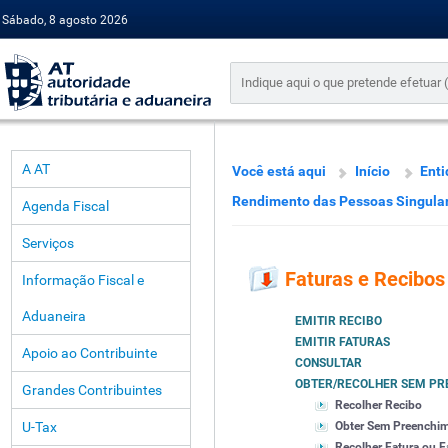
Sábado, 8 agosto 2026
A AT
Você está aqui
Início
Enti
Rendimento das Pessoas Singula
Agenda Fiscal
Serviços
Faturas e Recibos
Informação Fiscal e
Aduaneira
EMITIR RECIBO
EMITIR FATURAS
Apoio ao Contribuinte
CONSULTAR
OBTER/RECOLHER SEM PR
Grandes Contribuintes
Recolher Recibo
U-Tax
Obter Sem Preenchi
Recolher Fatura ou F