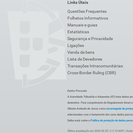
Links Úteis
Questões Frequentes
Folhetos Informativos
Manuais e guias
Estatísticas
Segurança e Privacidade
Ligações
Venda de bens
Lista de Devedores
Transações Intracomunitárias
Cross-Border Ruling (CBR)
Dados Pessoais
A Autoridade Tributária e Aduaneira (AT) trata dados p
dezembro. Para cumprimento do Regulamento Geral sob
Oliveira Andrade de Jesus como
encarregada da prote
relacionadas com o tratamento dos seus dados pessoai
Saiba mais sobre a
Política de proteção de dados pess
Última atualização em 2026-02-25 | 3.3.15-6041 | Autor