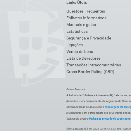
Links Úteis
Questões Frequentes
Folhetos Informativos
Manuais e guias
Estatísticas
Segurança e Privacidade
Ligações
Venda de bens
Lista de Devedores
Transações Intracomunitárias
Cross-Border Ruling (CBR)
Dados Pessoais
A Autoridade Tributária e Aduaneira (AT) trata dados p
dezembro. Para cumprimento do Regulamento Geral sob
Oliveira Andrade de Jesus como
encarregada da prote
relacionadas com o tratamento dos seus dados pessoai
Saiba mais sobre a
Política de proteção de dados pess
Última atualização em 2026-02-25 | 3.3.15-6041 | Autor