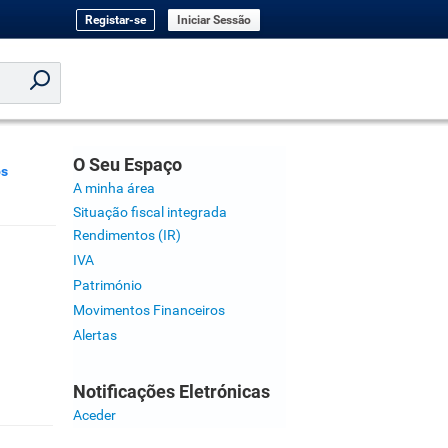
Registar-se
Iniciar Sessão
O Seu Espaço
os
A minha área
Situação fiscal integrada
Rendimentos (IR)
IVA
Património
Movimentos Financeiros
Alertas
Notificações Eletrónicas
Aceder