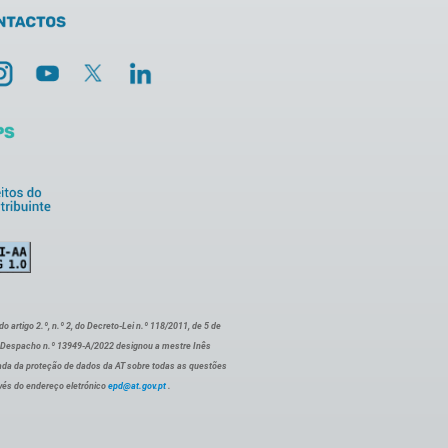
artigo 2.º, n.º 2, do Decreto-Lei n.º 118/2011, de 5 de
o Despacho n.º 13949-A/2022 designou a mestre Inês
ada da proteção de dados da AT sobre todas as questões
vés do endereço eletrónico
epd@at.gov.pt
.