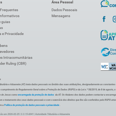
is
Área Pessoal
 Frequentes
Dados Pessoais
Informativos
Mensagens
 guias
as
 e Privacidade
 bens
Devedores
s Intracomunitárias
der Ruling (CBR)
s
ibutária e Aduaneira (AT) trata dados pessoais no âmbito das suas atribuições, designadamente as constantes do 
 cumprimento do Regulamento Geral sobre a Proteção de Dados (RGPD) e da Lei n.º 58/2019, de 8 de agosto, 
de de Jesus como
encarregada da proteção de dados
da AT. Os titulares dos dados podem contactar a encarreg
om o tratamento dos seus dados pessoais e com o exercício dos direitos que lhe são conferidos pelo RGPD atra
re a
Política de proteção de dados pessoais e privacidade
.
ção em 2026-02-25 | 3.3.15-6041 | Autoridade Tributária e Aduaneira