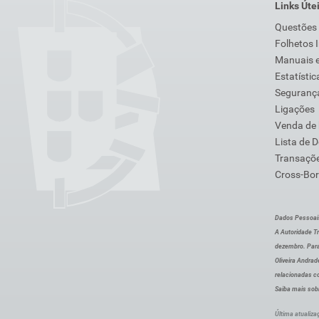
Links Úte
Questões
Folhetos 
Manuais e
Estatístic
Segurança
Ligações
Venda de
Lista de 
Transaçõe
Cross-Bor
Dados Pessoai
A Autoridade Tr
dezembro. Para
Oliveira Andra
relacionadas c
Saiba mais sob
Última atualiza