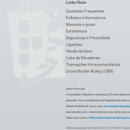
Links Úteis
Questões Frequentes
Folhetos Informativos
Manuais e guias
Estatísticas
Segurança e Privacidade
Ligações
Venda de bens
Lista de Devedores
Transações Intracomunitárias
Cross-Border Ruling (CBR)
Dados Pessoais
A Autoridade Tributária e Aduaneira (AT) trata dados p
dezembro. Para cumprimento do Regulamento Geral sob
Oliveira Andrade de Jesus como
encarregada da prote
relacionadas com o tratamento dos seus dados pessoai
Saiba mais sobre a
Política de proteção de dados pess
Última atualização em 2026-02-25 | 3.3.15-6041 | Autor