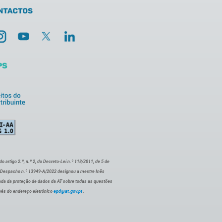
artigo 2.º, n.º 2, do Decreto-Lei n.º 118/2011, de 5 de
o Despacho n.º 13949-A/2022 designou a mestre Inês
ada da proteção de dados da AT sobre todas as questões
vés do endereço eletrónico
epd@at.gov.pt
.