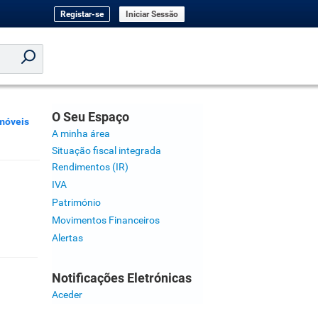
Registar-se
Iniciar Sessão
O Seu Espaço
móveis
A minha área
Situação fiscal integrada
Rendimentos (IR)
IVA
Património
Movimentos Financeiros
Alertas
Notificações Eletrónicas
Aceder