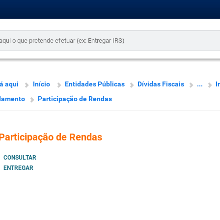
á aqui
Início
Entidades Públicas
Dívidas Fiscais
...
I
damento
Participação de Rendas
Participação de Rendas
CONSULTAR
ENTREGAR