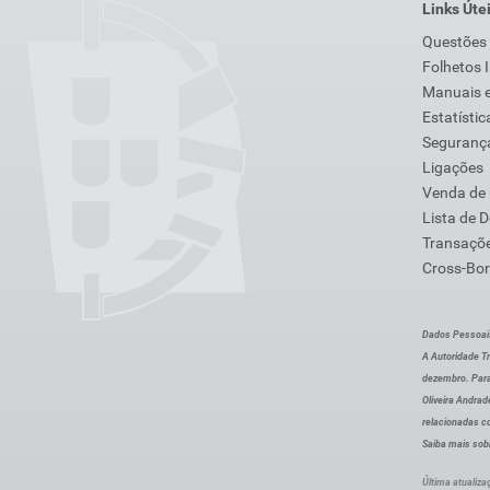
Links Úte
Questões
Folhetos 
Manuais e
Estatístic
Segurança
Ligações
Venda de
Lista de 
Transaçõe
Cross-Bor
Dados Pessoai
A Autoridade Tr
dezembro. Para
Oliveira Andra
relacionadas c
Saiba mais sob
Última atualiza