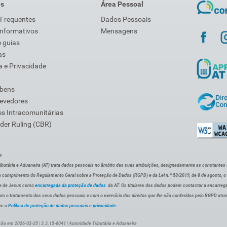
is
Área Pessoal
 Frequentes
Dados Pessoais
Informativos
Mensagens
 guias
as
 e Privacidade
 bens
Devedores
s Intracomunitárias
der Ruling (CBR)
s
ibutária e Aduaneira (AT) trata dados pessoais no âmbito das suas atribuições, designadamente as constantes do 
 cumprimento do Regulamento Geral sobre a Proteção de Dados (RGPD) e da Lei n.º 58/2019, de 8 de agosto, 
de de Jesus como
encarregada da proteção de dados
da AT. Os titulares dos dados podem contactar a encarreg
om o tratamento dos seus dados pessoais e com o exercício dos direitos que lhe são conferidos pelo RGPD atra
re a
Política de proteção de dados pessoais e privacidade
.
ção em 2026-02-25 | 3.3.15-6041 | Autoridade Tributária e Aduaneira