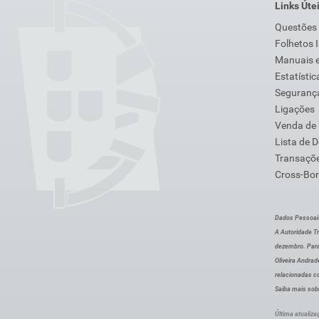
Links Úte
Questões
Folhetos 
Manuais e
Estatístic
Segurança
Ligações
Venda de
Lista de 
Transaçõe
Cross-Bor
Dados Pessoai
A Autoridade Tr
dezembro. Para
Oliveira Andra
relacionadas c
Saiba mais sob
Última atualiza