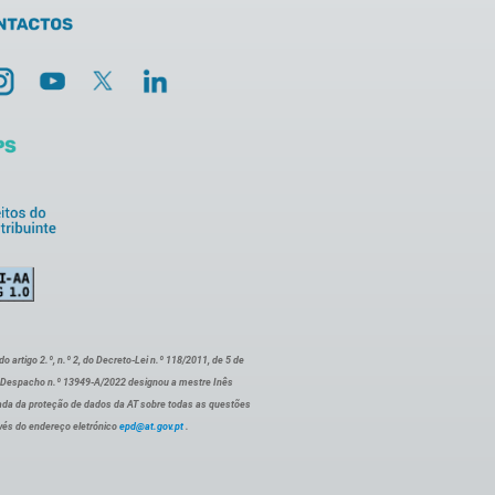
artigo 2.º, n.º 2, do Decreto-Lei n.º 118/2011, de 5 de
o Despacho n.º 13949-A/2022 designou a mestre Inês
ada da proteção de dados da AT sobre todas as questões
vés do endereço eletrónico
epd@at.gov.pt
.