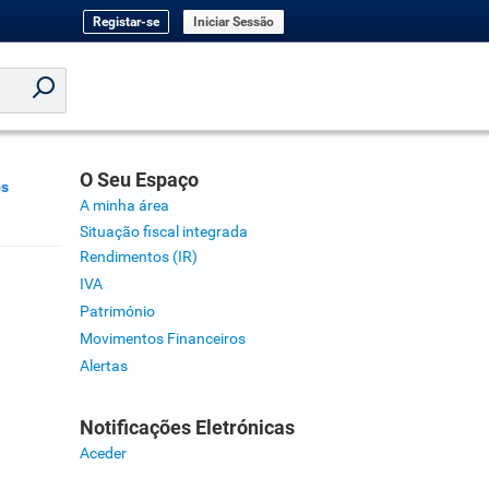
Registar-se
Iniciar Sessão
O Seu Espaço
os
A minha área
Situação fiscal integrada
Rendimentos (IR)
IVA
Património
Movimentos Financeiros
Alertas
Notificações Eletrónicas
Aceder