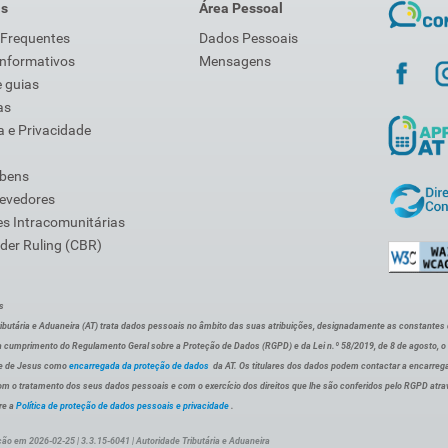
is
Área Pessoal
 Frequentes
Dados Pessoais
Informativos
Mensagens
 guias
as
 e Privacidade
 bens
Devedores
s Intracomunitárias
der Ruling (CBR)
s
ibutária e Aduaneira (AT) trata dados pessoais no âmbito das suas atribuições, designadamente as constantes do 
 cumprimento do Regulamento Geral sobre a Proteção de Dados (RGPD) e da Lei n.º 58/2019, de 8 de agosto, 
de de Jesus como
encarregada da proteção de dados
da AT. Os titulares dos dados podem contactar a encarreg
om o tratamento dos seus dados pessoais e com o exercício dos direitos que lhe são conferidos pelo RGPD atra
re a
Política de proteção de dados pessoais e privacidade
.
ção em 2026-02-25 | 3.3.15-6041 | Autoridade Tributária e Aduaneira