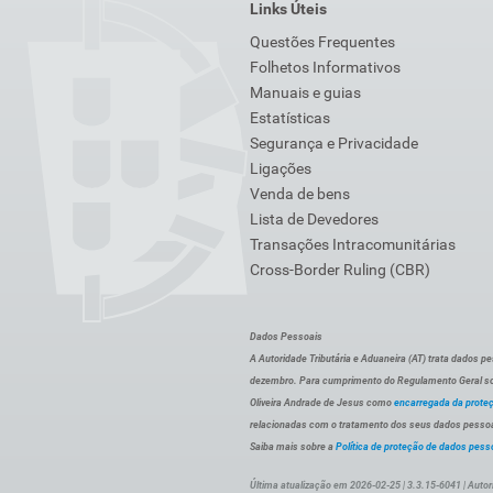
Links Úteis
Questões Frequentes
Folhetos Informativos
Manuais e guias
Estatísticas
Segurança e Privacidade
Ligações
Venda de bens
Lista de Devedores
Transações Intracomunitárias
Cross-Border Ruling (CBR)
Dados Pessoais
A Autoridade Tributária e Aduaneira (AT) trata dados p
dezembro. Para cumprimento do Regulamento Geral sob
Oliveira Andrade de Jesus como
encarregada da prote
relacionadas com o tratamento dos seus dados pessoai
Saiba mais sobre a
Política de proteção de dados pess
Última atualização em 2026-02-25 | 3.3.15-6041 | Autor