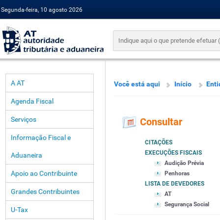
Segunda-feira, 10 agosto 2026
A AT
Você está aqui
Início
Enti
Agenda Fiscal
Serviços
Consultar
Informação Fiscal e
CITAÇÕES
EXECUÇÕES FISCAIS
Aduaneira
Audição Prévia
Apoio ao Contribuinte
Penhoras
LISTA DE DEVEDORES
Grandes Contribuintes
AT
Segurança Social
U-Tax