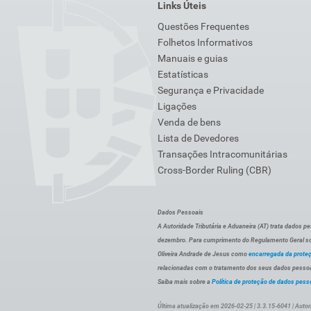
Links Úteis
Questões Frequentes
Folhetos Informativos
Manuais e guias
Estatísticas
Segurança e Privacidade
Ligações
Venda de bens
Lista de Devedores
Transações Intracomunitárias
Cross-Border Ruling (CBR)
Dados Pessoais
A Autoridade Tributária e Aduaneira (AT) trata dados p
dezembro. Para cumprimento do Regulamento Geral sob
Oliveira Andrade de Jesus como
encarregada da prote
relacionadas com o tratamento dos seus dados pessoai
Saiba mais sobre a
Política de proteção de dados pess
Última atualização em 2026-02-25 | 3.3.15-6041 | Autor