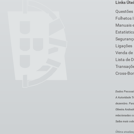
Links Úte
Questões
Folhetos 
Manuais e
Estatístic
Segurança
Ligações
Venda de
Lista de 
Transaçõe
Cross-Bor
Dados Pessoai
A Autoridade Tr
dezembro. Para
Oliveira Andra
relacionadas c
Saiba mais sob
Última atualiza