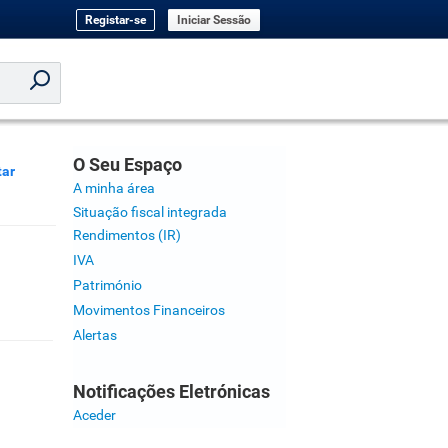
Registar-se
Iniciar Sessão
O Seu Espaço
tar
A minha área
Situação fiscal integrada
Rendimentos (IR)
IVA
Património
Movimentos Financeiros
Alertas
Notificações Eletrónicas
Aceder