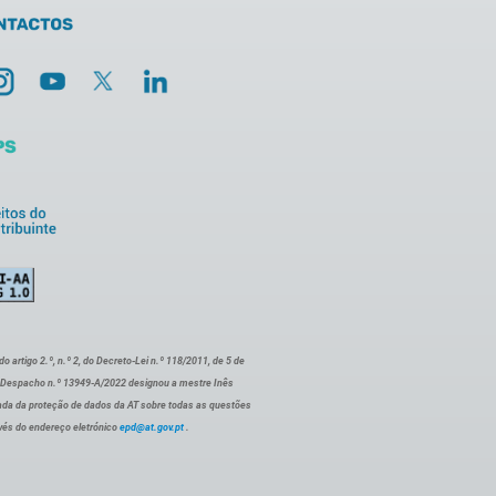
artigo 2.º, n.º 2, do Decreto-Lei n.º 118/2011, de 5 de
o Despacho n.º 13949-A/2022 designou a mestre Inês
ada da proteção de dados da AT sobre todas as questões
vés do endereço eletrónico
epd@at.gov.pt
.