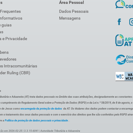
is
Área Pessoal
 Frequentes
Dados Pessoais
Informativos
Mensagens
 guias
as
 e Privacidade
 bens
Devedores
s Intracomunitárias
der Ruling (CBR)
s
ibutária e Aduaneira (AT) trata dados pessoais no âmbito das suas atribuições, designadamente as constantes do 
 cumprimento do Regulamento Geral sobre a Proteção de Dados (RGPD) e da Lei n.º 58/2019, de 8 de agosto, 
de de Jesus como
encarregada da proteção de dados
da AT. Os titulares dos dados podem contactar a encarreg
om o tratamento dos seus dados pessoais e com o exercício dos direitos que lhe são conferidos pelo RGPD atra
re a
Política de proteção de dados pessoais e privacidade
.
ção em 2026-02-25 | 3.3.15-6041 | Autoridade Tributária e Aduaneira