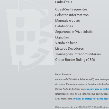
Links Úteis
Questões Frequentes
Folhetos Informativos
Manuais e guias
Estatísticas
Segurança e Privacidade
Ligações
Venda de bens
Lista de Devedores
Transações Intracomunitárias
Cross-Border Ruling (CBR)
Dados Pessoais
A Autoridade Tributária e Aduaneira (AT) trata dados p
dezembro. Para cumprimento do Regulamento Geral sob
Oliveira Andrade de Jesus como
encarregada da prote
relacionadas com o tratamento dos seus dados pessoai
Saiba mais sobre a
Política de proteção de dados pess
Última atualização em 2026-02-25 | 3.3.15-6041 | Autor