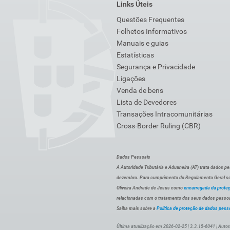
Links Úteis
Questões Frequentes
Folhetos Informativos
Manuais e guias
Estatísticas
Segurança e Privacidade
Ligações
Venda de bens
Lista de Devedores
Transações Intracomunitárias
Cross-Border Ruling (CBR)
Dados Pessoais
A Autoridade Tributária e Aduaneira (AT) trata dados p
dezembro. Para cumprimento do Regulamento Geral sob
Oliveira Andrade de Jesus como
encarregada da prote
relacionadas com o tratamento dos seus dados pessoai
Saiba mais sobre a
Política de proteção de dados pess
Última atualização em 2026-02-25 | 3.3.15-6041 | Autor