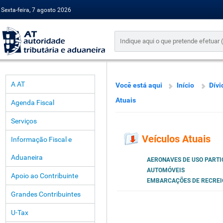
Sexta-feira, 7 agosto 2026
A AT
Você está aqui
Início
Dívi
Atuais
Agenda Fiscal
Serviços
Veículos Atuais
Informação Fiscal e
Aduaneira
AERONAVES DE USO PART
AUTOMÓVEIS
Apoio ao Contribuinte
EMBARCAÇÕES DE RECREIO
Grandes Contribuintes
U-Tax