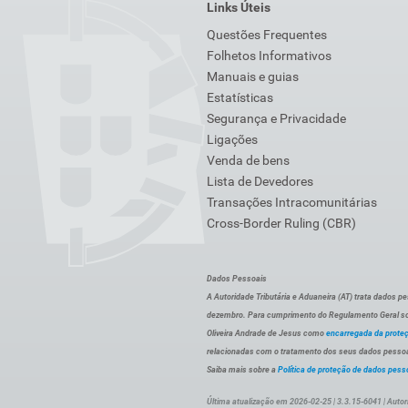
Links Úteis
Questões Frequentes
Folhetos Informativos
Manuais e guias
Estatísticas
Segurança e Privacidade
Ligações
Venda de bens
Lista de Devedores
Transações Intracomunitárias
Cross-Border Ruling (CBR)
Dados Pessoais
A Autoridade Tributária e Aduaneira (AT) trata dados p
dezembro. Para cumprimento do Regulamento Geral sob
Oliveira Andrade de Jesus como
encarregada da prote
relacionadas com o tratamento dos seus dados pessoai
Saiba mais sobre a
Política de proteção de dados pess
Última atualização em 2026-02-25 | 3.3.15-6041 | Autor