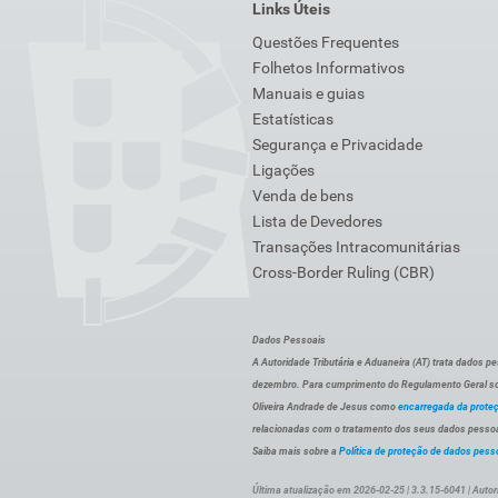
Links Úteis
Questões Frequentes
Folhetos Informativos
Manuais e guias
Estatísticas
Segurança e Privacidade
Ligações
Venda de bens
Lista de Devedores
Transações Intracomunitárias
Cross-Border Ruling (CBR)
Dados Pessoais
A Autoridade Tributária e Aduaneira (AT) trata dados p
dezembro. Para cumprimento do Regulamento Geral sob
Oliveira Andrade de Jesus como
encarregada da prote
relacionadas com o tratamento dos seus dados pessoai
Saiba mais sobre a
Política de proteção de dados pess
Última atualização em 2026-02-25 | 3.3.15-6041 | Autor