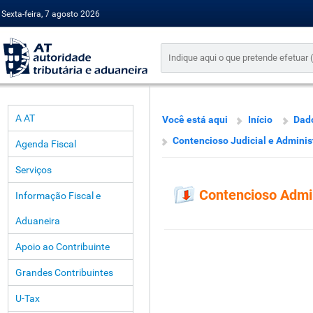
Sexta-feira, 7 agosto 2026
A AT
Você está aqui
Início
Dado
Contencioso Judicial e Adminis
Agenda Fiscal
Serviços
Contencioso Admin
Informação Fiscal e
Aduaneira
Apoio ao Contribuinte
Grandes Contribuintes
U-Tax