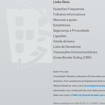
Links Úteis
Questões Frequentes
Folhetos Informativos
Manuais e guias
Estatísticas
Segurança e Privacidade
Ligações
Venda de bens
Lista de Devedores
Transações Intracomunitárias
Cross-Border Ruling (CBR)
Dados Pessoais
A Autoridade Tributária e Aduaneira (AT) trata dados p
dezembro. Para cumprimento do Regulamento Geral sob
Oliveira Andrade de Jesus como
encarregada da prote
relacionadas com o tratamento dos seus dados pessoai
Saiba mais sobre a
Política de proteção de dados pess
Última atualização em 2026-02-25 | 3.3.15-6041 | Autor