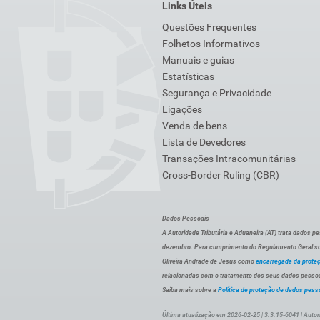
Links Úteis
Questões Frequentes
Folhetos Informativos
Manuais e guias
Estatísticas
Segurança e Privacidade
Ligações
Venda de bens
Lista de Devedores
Transações Intracomunitárias
Cross-Border Ruling (CBR)
Dados Pessoais
A Autoridade Tributária e Aduaneira (AT) trata dados p
dezembro. Para cumprimento do Regulamento Geral sob
Oliveira Andrade de Jesus como
encarregada da prote
relacionadas com o tratamento dos seus dados pessoai
Saiba mais sobre a
Política de proteção de dados pess
Última atualização em 2026-02-25 | 3.3.15-6041 | Autor