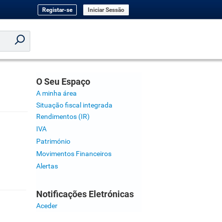
Registar-se
Iniciar Sessão
O Seu Espaço
A minha área
Situação fiscal integrada
Rendimentos (IR)
IVA
Património
Movimentos Financeiros
Alertas
Notificações Eletrónicas
Aceder