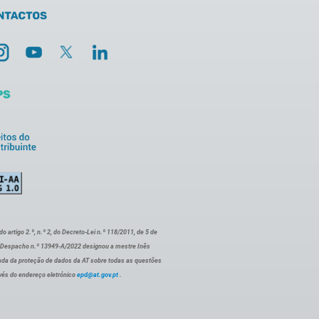
artigo 2.º, n.º 2, do Decreto-Lei n.º 118/2011, de 5 de
o Despacho n.º 13949-A/2022 designou a mestre Inês
ada da proteção de dados da AT sobre todas as questões
vés do endereço eletrónico
epd@at.gov.pt
.