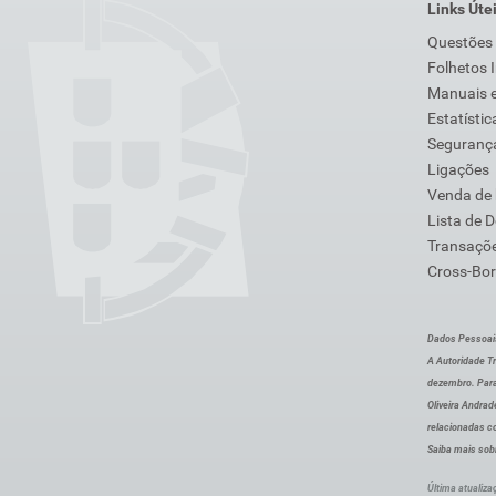
Links Úte
Questões
Folhetos 
Manuais e
Estatístic
Segurança
Ligações
Venda de
Lista de 
Transaçõe
Cross-Bor
Dados Pessoai
A Autoridade Tr
dezembro. Para
Oliveira Andra
relacionadas c
Saiba mais sob
Última atualiza