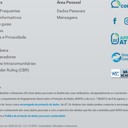
is
Área Pessoal
 Frequentes
Dados Pessoais
Informativos
Mensagens
 guias
as
 e Privacidade
 bens
Devedores
s Intracomunitárias
der Ruling (CBR)
s
ibutária e Aduaneira (AT) trata dados pessoais no âmbito das suas atribuições, designadamente as constantes do 
 cumprimento do Regulamento Geral sobre a Proteção de Dados (RGPD) e da Lei n.º 58/2019, de 8 de agosto, 
de de Jesus como
encarregada da proteção de dados
da AT. Os titulares dos dados podem contactar a encarreg
om o tratamento dos seus dados pessoais e com o exercício dos direitos que lhe são conferidos pelo RGPD atra
re a
Política de proteção de dados pessoais e privacidade
.
ção em 2026-02-25 | 3.3.15-6041 | Autoridade Tributária e Aduaneira