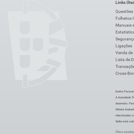
Links Úte
Questões
Folhetos 
Manuais e
Estatístic
Segurança
Ligações
Venda de
Lista de 
Transaçõe
Cross-Bor
Dados Pessoai
A Autoridade Tr
dezembro. Para
Oliveira Andra
relacionadas c
Saiba mais sob
Última atualiza