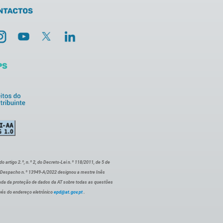
artigo 2.º, n.º 2, do Decreto-Lei n.º 118/2011, de 5 de
o Despacho n.º 13949-A/2022 designou a mestre Inês
ada da proteção de dados da AT sobre todas as questões
vés do endereço eletrónico
epd@at.gov.pt
.