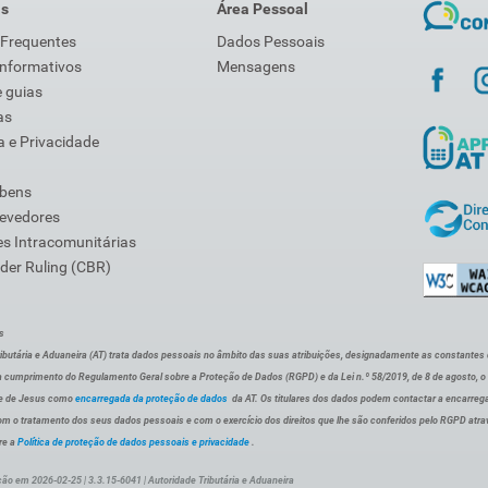
is
Área Pessoal
 Frequentes
Dados Pessoais
Informativos
Mensagens
 guias
as
 e Privacidade
 bens
Devedores
s Intracomunitárias
der Ruling (CBR)
s
ibutária e Aduaneira (AT) trata dados pessoais no âmbito das suas atribuições, designadamente as constantes do 
 cumprimento do Regulamento Geral sobre a Proteção de Dados (RGPD) e da Lei n.º 58/2019, de 8 de agosto, 
de de Jesus como
encarregada da proteção de dados
da AT. Os titulares dos dados podem contactar a encarreg
om o tratamento dos seus dados pessoais e com o exercício dos direitos que lhe são conferidos pelo RGPD atra
re a
Política de proteção de dados pessoais e privacidade
.
ção em 2026-02-25 | 3.3.15-6041 | Autoridade Tributária e Aduaneira