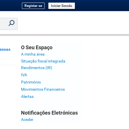
Registar-se
Iniciar Sessão
O Seu Espaço
essoas
A minha área
Situação fiscal integrada
Rendimentos (IR)
IVA
Património
Movimentos Financeiros
Alertas
Notificações Eletrónicas
Aceder