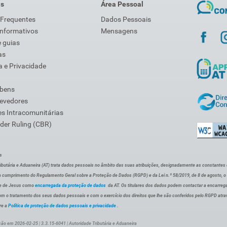
is
Área Pessoal
 Frequentes
Dados Pessoais
Informativos
Mensagens
 guias
as
 e Privacidade
 bens
Devedores
s Intracomunitárias
der Ruling (CBR)
s
ibutária e Aduaneira (AT) trata dados pessoais no âmbito das suas atribuições, designadamente as constantes do 
 cumprimento do Regulamento Geral sobre a Proteção de Dados (RGPD) e da Lei n.º 58/2019, de 8 de agosto, 
de de Jesus como
encarregada da proteção de dados
da AT. Os titulares dos dados podem contactar a encarreg
om o tratamento dos seus dados pessoais e com o exercício dos direitos que lhe são conferidos pelo RGPD atra
re a
Política de proteção de dados pessoais e privacidade
.
ção em 2026-02-25 | 3.3.15-6041 | Autoridade Tributária e Aduaneira