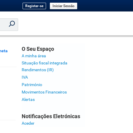
Registar-se
Iniciar Sessão
O Seu Espaço
neta
A minha área
Situação fiscal integrada
Rendimentos (IR)
IVA
Património
Movimentos Financeiros
Alertas
Notificações Eletrónicas
Aceder