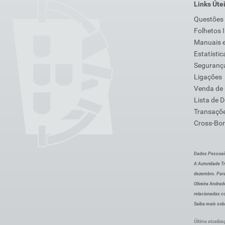
Links Úte
Questões
Folhetos 
Manuais e
Estatístic
Segurança
Ligações
Venda de
Lista de 
Transaçõe
Cross-Bor
Dados Pessoai
A Autoridade Tr
dezembro. Para
Oliveira Andra
relacionadas c
Saiba mais sob
Última atualiza