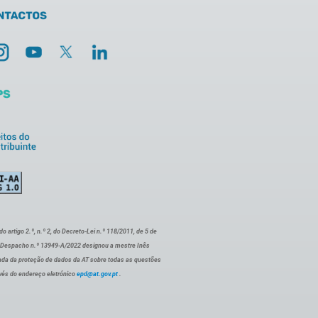
artigo 2.º, n.º 2, do Decreto-Lei n.º 118/2011, de 5 de
o Despacho n.º 13949-A/2022 designou a mestre Inês
ada da proteção de dados da AT sobre todas as questões
vés do endereço eletrónico
epd@at.gov.pt
.