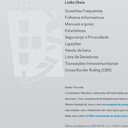
Links Úteis
Questões Frequentes
Folhetos Informativos
Manuais e guias
Estatísticas
Segurança e Privacidade
Ligações
Venda de bens
Lista de Devedores
Transações Intracomunitárias
Cross-Border Ruling (CBR)
Dados Pessoais
A Autoridade Tributária e Aduaneira (AT) trata dados p
dezembro. Para cumprimento do Regulamento Geral sob
Oliveira Andrade de Jesus como
encarregada da prote
relacionadas com o tratamento dos seus dados pessoai
Saiba mais sobre a
Política de proteção de dados pess
Última atualização em 2026-02-25 | 3.3.15-6041 | Autor