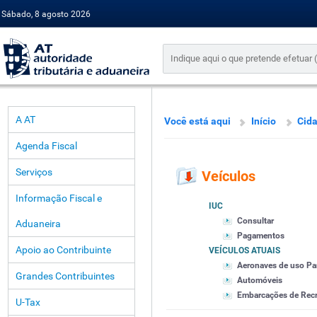
Sábado, 8 agosto 2026
A AT
Você está aqui
Início
Cid
Agenda Fiscal
Serviços
Veículos
Informação Fiscal e
IUC
Consultar
Aduaneira
Pagamentos
Apoio ao Contribuinte
VEÍCULOS ATUAIS
Aeronaves de uso Par
Grandes Contribuintes
Automóveis
Embarcações de Recre
U-Tax