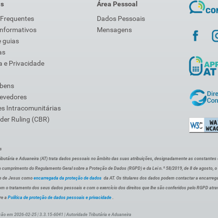
is
Área Pessoal
 Frequentes
Dados Pessoais
Informativos
Mensagens
 guias
as
 e Privacidade
 bens
Devedores
s Intracomunitárias
der Ruling (CBR)
s
ibutária e Aduaneira (AT) trata dados pessoais no âmbito das suas atribuições, designadamente as constantes do 
 cumprimento do Regulamento Geral sobre a Proteção de Dados (RGPD) e da Lei n.º 58/2019, de 8 de agosto, 
de de Jesus como
encarregada da proteção de dados
da AT. Os titulares dos dados podem contactar a encarreg
om o tratamento dos seus dados pessoais e com o exercício dos direitos que lhe são conferidos pelo RGPD atra
re a
Política de proteção de dados pessoais e privacidade
.
ção em 2026-02-25 | 3.3.15-6041 | Autoridade Tributária e Aduaneira