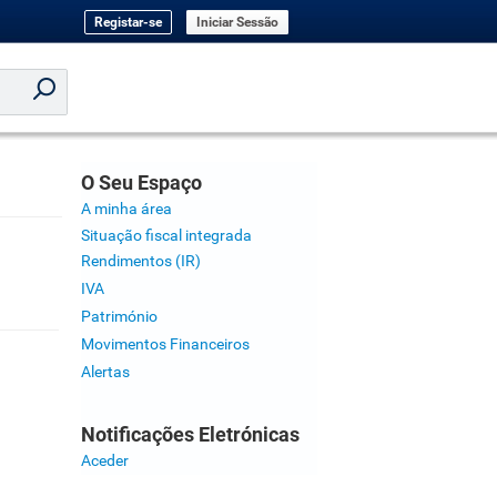
Registar-se
Iniciar Sessão
O Seu Espaço
A minha área
Situação fiscal integrada
Rendimentos (IR)
IVA
Património
Movimentos Financeiros
Alertas
Notificações Eletrónicas
Aceder