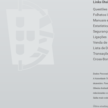
Links Úte
Questões
Folhetos 
Manuais e
Estatístic
Segurança
Ligações
Venda de
Lista de 
Transaçõe
Cross-Bor
Dados Pessoai
A Autoridade Tr
dezembro. Para
Oliveira Andra
relacionadas c
Saiba mais sob
Última atualiza