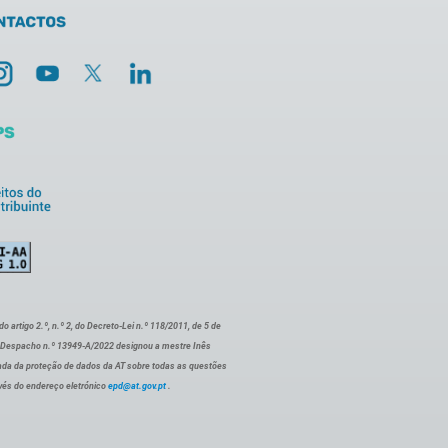
artigo 2.º, n.º 2, do Decreto-Lei n.º 118/2011, de 5 de
o Despacho n.º 13949-A/2022 designou a mestre Inês
ada da proteção de dados da AT sobre todas as questões
vés do endereço eletrónico
epd@at.gov.pt
.