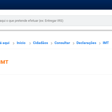
á aqui
Início
Cidadãos
Consultar
Declarações
IMT
IMT