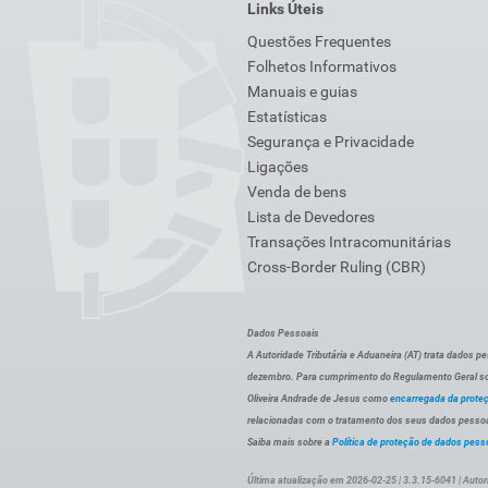
Links Úteis
Questões Frequentes
Folhetos Informativos
Manuais e guias
Estatísticas
Segurança e Privacidade
Ligações
Venda de bens
Lista de Devedores
Transações Intracomunitárias
Cross-Border Ruling (CBR)
Dados Pessoais
A Autoridade Tributária e Aduaneira (AT) trata dados p
dezembro. Para cumprimento do Regulamento Geral sob
Oliveira Andrade de Jesus como
encarregada da prote
relacionadas com o tratamento dos seus dados pessoai
Saiba mais sobre a
Política de proteção de dados pess
Última atualização em 2026-02-25 | 3.3.15-6041 | Autor